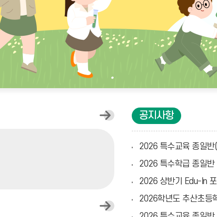
오
공지사항
늘
의
식
2026 특수교육 종일반
단
더
2026 특수학급 종일반
보
기
2026 상반기 Edu-
2026학년도 추산초등학
일
정
2026 특수교육 종일반