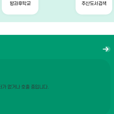
방과후학교
추산도서검색
토요휴업일
08
여름방학
09
여름방학
10
여름방학
11
포
여름방학
12
토
갤
여름방학
13
러
리
더
여름방학
14
보
기
여름방학
15
터가 없거나 호출 중입니다.
여름방학
16
여름방학
17