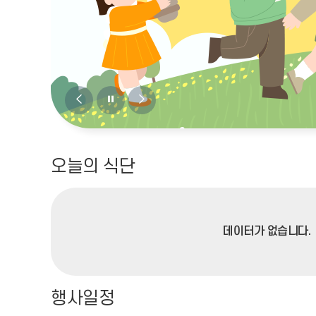
비
비
비
주
주
주
얼
얼
얼
오늘의 식단
이
정
다
전
지
음
데이터가 없습니다.
행사일정