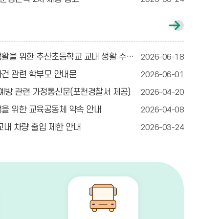
가
정
통
신
을 위한 추산초등학교 교내 생활 수칙 안내
2026-06-18
문
게
건 관련 학부모 안내문
2026-06-01
시
글
 예방 관련 가정통신문(포천경찰서 제공)
2026-04-20
더
보
을 위한 교육공동체 약속 안내
2026-04-08
기
교내 차량 출입 제한 안내
2026-03-24