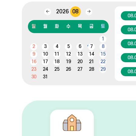
2026
08
이
다
08.
전
음
달
달
일
월
화
수
목
금
토
08.
캘
1
린
08.
2
3
4
5
6
7
8
더
:
9
10
11
12
13
14
15
08.
월,
16
17
18
19
20
21
22
화,
23
24
25
26
27
28
29
수,
08.
목,
30
31
금,
08.
토,
일
08.
08.
08.