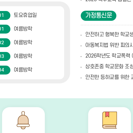
더
보
가정통신문
토요휴업일
기
01
여름방학
01
안전하고 행복한 학교생활
여름방학
02
아동복지법 위반 피의사
2026학년도 학교폭력
여름방학
03
상호존중 학교문화 조성
여름방학
04
안전한 등하교를 위한 
여름방학
05
여름방학
06
여름방학
07
여름방학
08