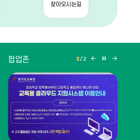
찾아오시는길
팝
팝
팝
팝업존
2
/
2
업
업
업
존
존
존
이
정
다
전
지
음