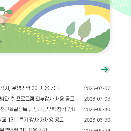
공
지
사
항
(강사) 운영인력 3차 채용 공고
2026-07-07
게
시
 방과 후 프로그램 외부강사 채용 공고
2026-07-03
글
더
In 포천교육발전특구 성과공유회 참석 안내
2026-06-30
보
기
교 1인 1특기 강사 재채용 공고
2026-06-30
 운영인력 2차 채용 공고
2026-06-24